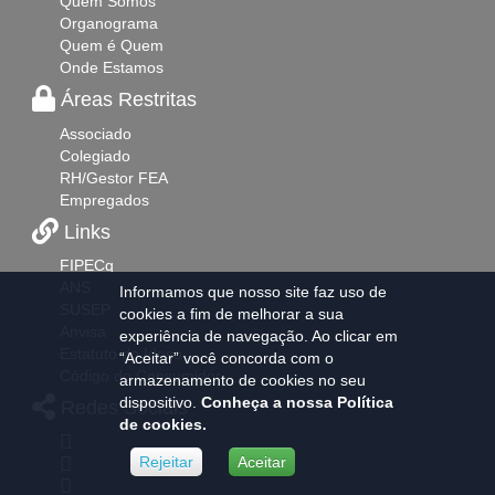
Quem Somos
Organograma
Quem é Quem
Onde Estamos
Áreas Restritas
Associado
Colegiado
RH/Gestor FEA
Empregados
Links
FIPECq
ANS
Informamos que nosso site faz uso de
SUSEP
cookies a fim de melhorar a sua
Anvisa
experiência de navegação. Ao clicar em
Estatuto do Idoso
“Aceitar” você concorda com o
Código do Consumidor
armazenamento de cookies no seu
dispositivo.
Conheça a nossa Política
Redes Sociais
de cookies.
Rejeitar
Aceitar